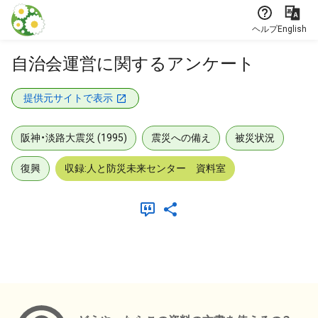
本文に飛ぶ
ヘルプ
English
自治会運営に関するアンケート
提供元サイトで表示
阪神・淡路大震災 (1995)
震災への備え
被災状況
復興
収録:人と防災未来センター 資料室
メタデータ