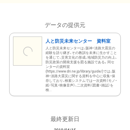
データの提供元
人と防災未来センター 資料室
人と防災未来センターは、阪神・淡路大震災の
経験を語り継ぎ、その教訓を未来に生かすこと
を通じて、災害文化の形成、地域防災力の向上、
防災政策の開発支援を図る施設である。同セ
ンターの資料室
(https://www.dri.ne.jp/library/guide/)では、阪
神・淡路大震災に関する資料を中心に収集・保
存しており、検索システムでは一次資料（モノ・
紙・写真・映像音声）、二次資料（図書・雑誌）を
検...
最終更新日