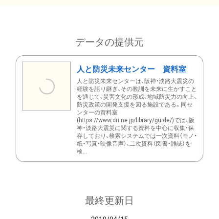
データの提供元
人と防災未来センター 資料室
人と防災未来センターは、阪神・淡路大震災の
経験を語り継ぎ、その教訓を未来に生かすこと
を通じて、災害文化の形成、地域防災力の向上、
防災政策の開発支援を図る施設である。同セ
ンターの資料室
(https://www.dri.ne.jp/library/guide/)では、阪
神・淡路大震災に関する資料を中心に収集・保
存しており、検索システムでは一次資料（モノ・
紙・写真・映像音声）、二次資料（図書・雑誌）を
検...
最終更新日