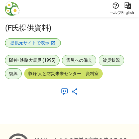
本文に飛ぶ
ヘルプ
English
(F氏提供資料)
提供元サイトで表示
阪神・淡路大震災 (1995)
震災への備え
被災状況
復興
収録:人と防災未来センター 資料室
メタデータ