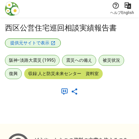
本文に飛ぶ
ヘルプ
English
西区公営住宅巡回相談実績報告書
提供元サイトで表示
阪神・淡路大震災 (1995)
震災への備え
被災状況
復興
収録:人と防災未来センター 資料室
メタデータ