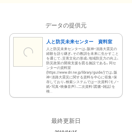
データの提供元
人と防災未来センター 資料室
人と防災未来センターは、阪神・淡路大震災の
経験を語り継ぎ、その教訓を未来に生かすこと
を通じて、災害文化の形成、地域防災力の向上、
防災政策の開発支援を図る施設である。同セ
ンターの資料室
(https://www.dri.ne.jp/library/guide/)では、阪
神・淡路大震災に関する資料を中心に収集・保
存しており、検索システムでは一次資料（モノ・
紙・写真・映像音声）、二次資料（図書・雑誌）を
検...
最終更新日