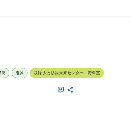
状況
復興
収録:人と防災未来センター 資料室