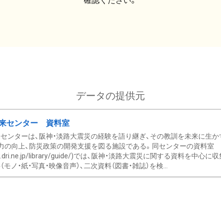
確認ください。
データの提供元
来センター 資料室
センターは、阪神・淡路大震災の経験を語り継ぎ、その教訓を未来に生か
力の向上、防災政策の開発支援を図る施設である。同センターの資料室
/www.dri.ne.jp/library/guide/)では、阪神・淡路大震災に関する資料
モノ・紙・写真・映像音声）、二次資料（図書・雑誌）を検...