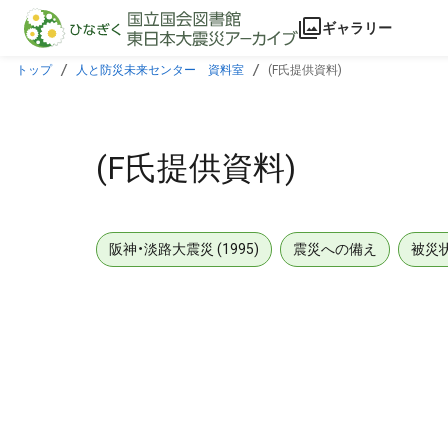
本文に飛ぶ
ギャラリー
トップ
人と防災未来センター 資料室
(F氏提供資料)
(F氏提供資料)
阪神・淡路大震災 (1995)
震災への備え
被災
メタデータ