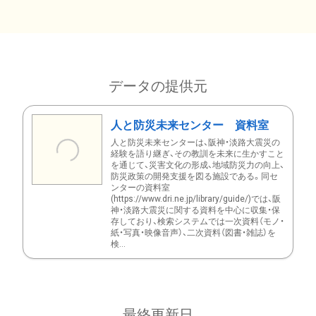
データの提供元
人と防災未来センター 資料室
人と防災未来センターは、阪神・淡路大震災の
経験を語り継ぎ、その教訓を未来に生かすこと
を通じて、災害文化の形成、地域防災力の向上、
防災政策の開発支援を図る施設である。同セ
ンターの資料室
(https://www.dri.ne.jp/library/guide/)では、阪
神・淡路大震災に関する資料を中心に収集・保
存しており、検索システムでは一次資料（モノ・
紙・写真・映像音声）、二次資料（図書・雑誌）を
検...
最終更新日