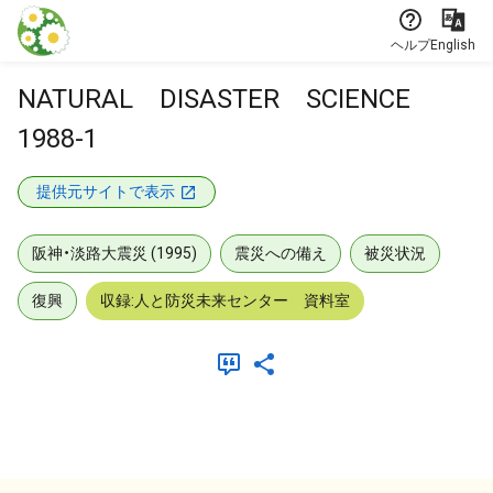
本文に飛ぶ
ヘルプ
English
NATURAL DISASTER SCIENCE
1988-1
提供元サイトで表示
阪神・淡路大震災 (1995)
震災への備え
被災状況
復興
収録:人と防災未来センター 資料室
メタデータ