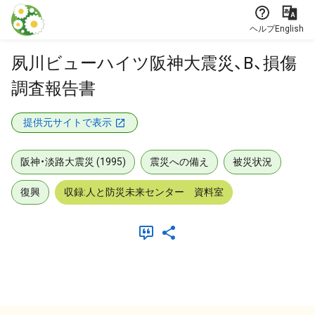
本文に飛ぶ
ヘルプ
English
夙川ビューハイツ阪神大震災、B、損傷
調査報告書
提供元サイトで表示
阪神・淡路大震災 (1995)
震災への備え
被災状況
復興
収録:人と防災未来センター 資料室
メタデータ