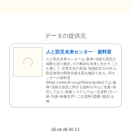
データの提供元
人と防災未来センター 資料室
人と防災未来センターは、阪神・淡路大震災の
経験を語り継ぎ、その教訓を未来に生かすこと
を通じて、災害文化の形成、地域防災力の向上、
防災政策の開発支援を図る施設である。同セ
ンターの資料室
(https://www.dri.ne.jp/library/guide/)では、阪
神・淡路大震災に関する資料を中心に収集・保
存しており、検索システムでは一次資料（モノ・
紙・写真・映像音声）、二次資料（図書・雑誌）を
検...
最終更新日