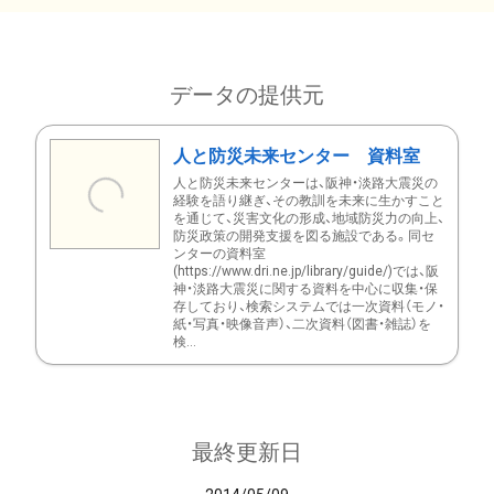
データの提供元
人と防災未来センター 資料室
人と防災未来センターは、阪神・淡路大震災の
経験を語り継ぎ、その教訓を未来に生かすこと
を通じて、災害文化の形成、地域防災力の向上、
防災政策の開発支援を図る施設である。同セ
ンターの資料室
(https://www.dri.ne.jp/library/guide/)では、阪
神・淡路大震災に関する資料を中心に収集・保
存しており、検索システムでは一次資料（モノ・
紙・写真・映像音声）、二次資料（図書・雑誌）を
検...
最終更新日