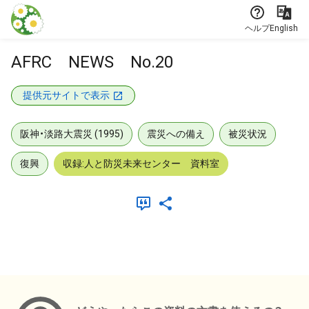
本文に飛ぶ
ヘルプ
English
AFRC NEWS No.20
提供元サイトで表示
阪神・淡路大震災 (1995)
震災への備え
被災状況
復興
収録:人と防災未来センター 資料室
メタデータ