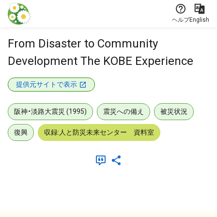
本文に飛ぶ
ヘルプ
English
From Disaster to Community
Development The KOBE Experience
提供元サイトで表示
阪神・淡路大震災 (1995)
震災への備え
被災状況
復興
収録:人と防災未来センター 資料室
メタデータ