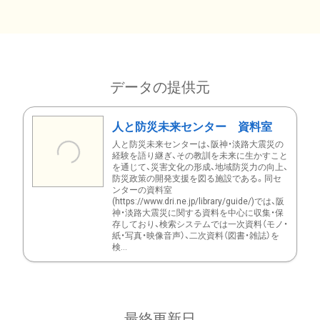
データの提供元
人と防災未来センター 資料室
人と防災未来センターは、阪神・淡路大震災の
経験を語り継ぎ、その教訓を未来に生かすこと
を通じて、災害文化の形成、地域防災力の向上、
防災政策の開発支援を図る施設である。同セ
ンターの資料室
(https://www.dri.ne.jp/library/guide/)では、阪
神・淡路大震災に関する資料を中心に収集・保
存しており、検索システムでは一次資料（モノ・
紙・写真・映像音声）、二次資料（図書・雑誌）を
検...
最終更新日