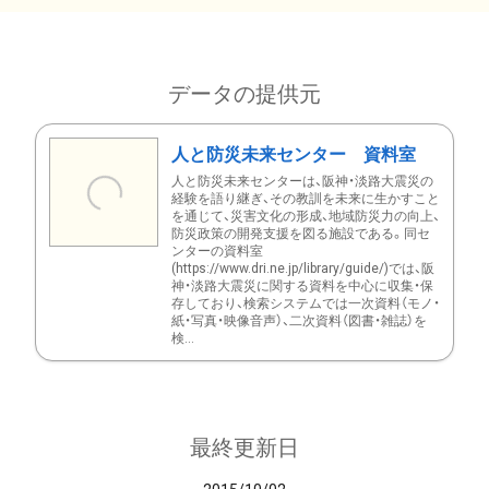
データの提供元
人と防災未来センター 資料室
人と防災未来センターは、阪神・淡路大震災の
経験を語り継ぎ、その教訓を未来に生かすこと
を通じて、災害文化の形成、地域防災力の向上、
防災政策の開発支援を図る施設である。同セ
ンターの資料室
(https://www.dri.ne.jp/library/guide/)では、阪
神・淡路大震災に関する資料を中心に収集・保
存しており、検索システムでは一次資料（モノ・
紙・写真・映像音声）、二次資料（図書・雑誌）を
検...
最終更新日