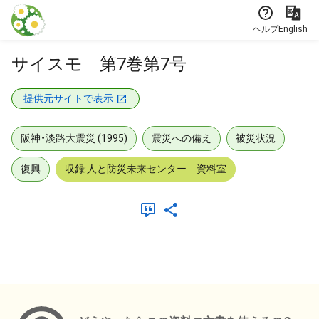
本文に飛ぶ
ヘルプ
English
サイスモ 第7巻第7号
提供元サイトで表示
阪神・淡路大震災 (1995)
震災への備え
被災状況
復興
収録:人と防災未来センター 資料室
メタデータ