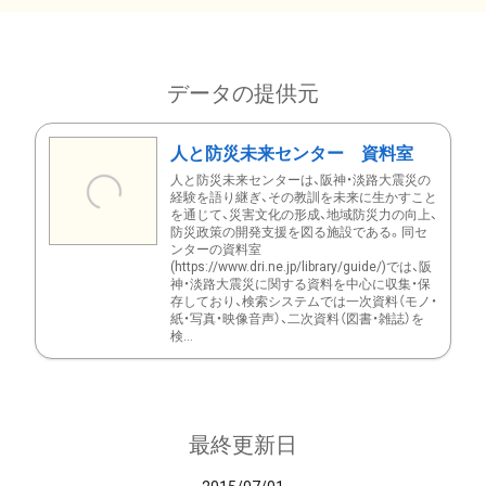
データの提供元
人と防災未来センター 資料室
人と防災未来センターは、阪神・淡路大震災の
経験を語り継ぎ、その教訓を未来に生かすこと
を通じて、災害文化の形成、地域防災力の向上、
防災政策の開発支援を図る施設である。同セ
ンターの資料室
(https://www.dri.ne.jp/library/guide/)では、阪
神・淡路大震災に関する資料を中心に収集・保
存しており、検索システムでは一次資料（モノ・
紙・写真・映像音声）、二次資料（図書・雑誌）を
検...
最終更新日