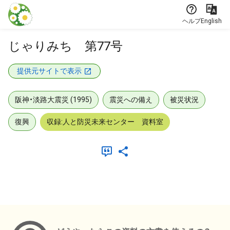
本文に飛ぶ
ヘルプ
English
じゃりみち 第77号
提供元サイトで表示
阪神・淡路大震災 (1995)
震災への備え
被災状況
復興
収録:人と防災未来センター 資料室
メタデータ