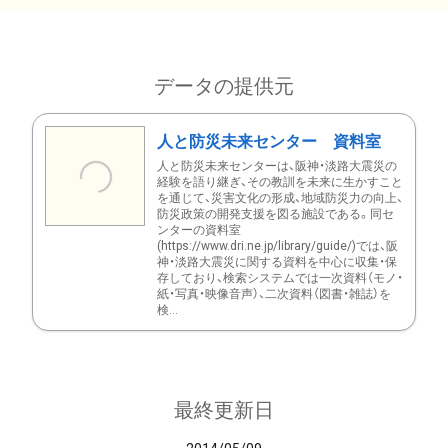
データの提供元
人と防災未来センター 資料室
人と防災未来センターは、阪神・淡路大震災の
経験を語り継ぎ、その教訓を未来に生かすこと
を通じて、災害文化の形成、地域防災力の向上、
防災政策の開発支援を図る施設である。同セ
ンターの資料室
(https://www.dri.ne.jp/library/guide/)では、阪
神・淡路大震災に関する資料を中心に収集・保
存しており、検索システムでは一次資料（モノ・
紙・写真・映像音声）、二次資料（図書・雑誌）を
検...
最終更新日