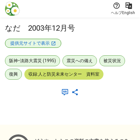
本文に飛ぶ
ヘルプ
English
なだ 2003年12月号
提供元サイトで表示
阪神・淡路大震災 (1995)
震災への備え
被災状況
復興
収録:人と防災未来センター 資料室
メタデータ