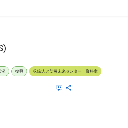
)
状況
復興
収録:人と防災未来センター 資料室