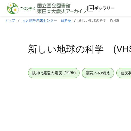
本文に飛ぶ
ギャラリー
トップ
人と防災未来センター 資料室
新しい地球の科学 (VHS)
新しい地球の科学 (VHS
阪神・淡路大震災 (1995)
震災への備え
被災
メタデータ