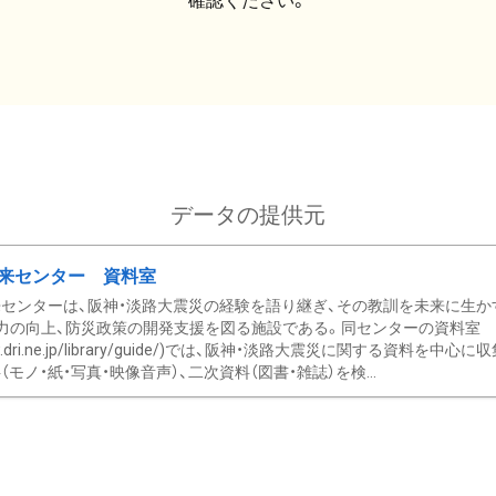
確認ください。
データの提供元
来センター 資料室
センターは、阪神・淡路大震災の経験を語り継ぎ、その教訓を未来に生か
力の向上、防災政策の開発支援を図る施設である。同センターの資料室
/www.dri.ne.jp/library/guide/)では、阪神・淡路大震災に関する資料
モノ・紙・写真・映像音声）、二次資料（図書・雑誌）を検...