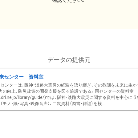
確認ください。
データの提供元
来センター 資料室
センターは、阪神・淡路大震災の経験を語り継ぎ、その教訓を未来に生か
力の向上、防災政策の開発支援を図る施設である。同センターの資料室
/www.dri.ne.jp/library/guide/)では、阪神・淡路大震災に関する資料
モノ・紙・写真・映像音声）、二次資料（図書・雑誌）を検...