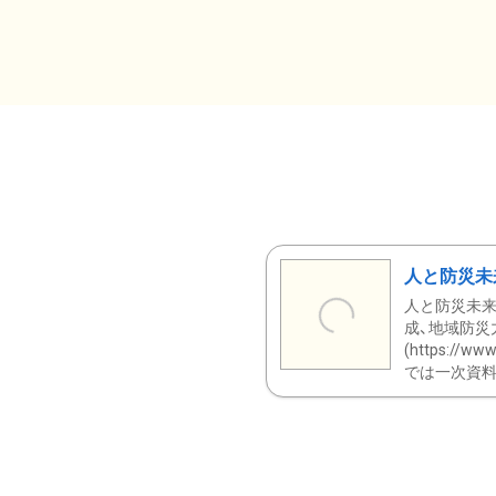
人と防災未
人と防災未来
成、地域防災
(https:/
では一次資料（