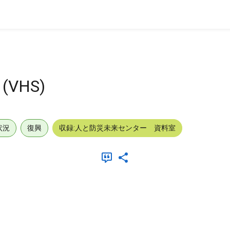
VHS)
状況
復興
収録:人と防災未来センター 資料室