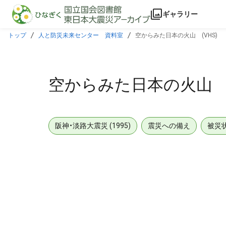
本文に飛ぶ
ギャラリー
トップ
人と防災未来センター 資料室
空からみた日本の火山 (VHS)
空からみた日本の火山 (
阪神・淡路大震災 (1995)
震災への備え
被災
メタデータ