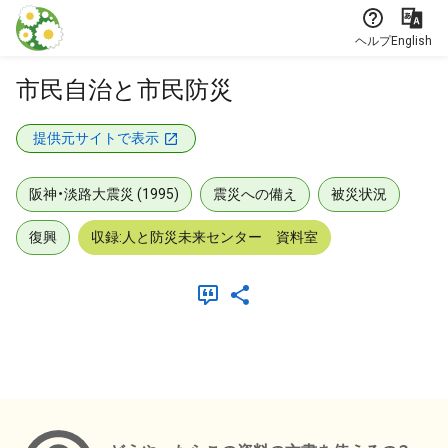
本文に飛ぶ
ヘルプ
English
市民自治と市民防災
提供元サイトで表示
阪神・淡路大震災 (1995)
震災への備え
被災状況
復興
収録:人と防災未来センター 資料室
メタデータ