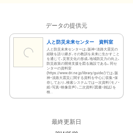
データの提供元
人と防災未来センター 資料室
人と防災未来センターは、阪神・淡路大震災の
経験を語り継ぎ、その教訓を未来に生かすこと
を通じて、災害文化の形成、地域防災力の向上、
防災政策の開発支援を図る施設である。同セ
ンターの資料室
(https://www.dri.ne.jp/library/guide/)では、阪
神・淡路大震災に関する資料を中心に収集・保
存しており、検索システムでは一次資料（モノ・
紙・写真・映像音声）、二次資料（図書・雑誌）を
検...
最終更新日