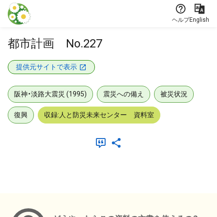
本文に飛ぶ
ヘルプ
English
都市計画 No.227
提供元サイトで表示
阪神・淡路大震災 (1995)
震災への備え
被災状況
復興
収録:人と防災未来センター 資料室
メタデータ