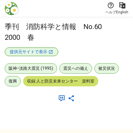
本文に飛ぶ
ヘルプ
English
季刊 消防科学と情報 No.60
2000 春
提供元サイトで表示
阪神・淡路大震災 (1995)
震災への備え
被災状況
復興
収録:人と防災未来センター 資料室
メタデータ