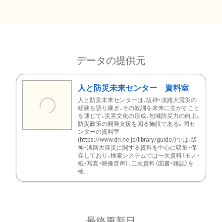
データの提供元
人と防災未来センター 資料室
人と防災未来センターは、阪神・淡路大震災の
経験を語り継ぎ、その教訓を未来に生かすこと
を通じて、災害文化の形成、地域防災力の向上、
防災政策の開発支援を図る施設である。同セ
ンターの資料室
(https://www.dri.ne.jp/library/guide/)では、阪
神・淡路大震災に関する資料を中心に収集・保
存しており、検索システムでは一次資料（モノ・
紙・写真・映像音声）、二次資料（図書・雑誌）を
検...
最終更新日