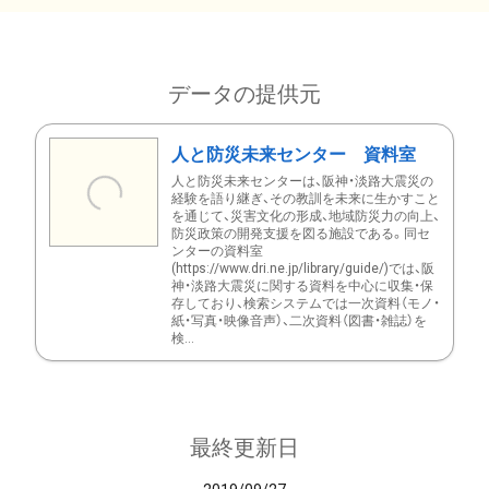
データの提供元
人と防災未来センター 資料室
人と防災未来センターは、阪神・淡路大震災の
経験を語り継ぎ、その教訓を未来に生かすこと
を通じて、災害文化の形成、地域防災力の向上、
防災政策の開発支援を図る施設である。同セ
ンターの資料室
(https://www.dri.ne.jp/library/guide/)では、阪
神・淡路大震災に関する資料を中心に収集・保
存しており、検索システムでは一次資料（モノ・
紙・写真・映像音声）、二次資料（図書・雑誌）を
検...
最終更新日