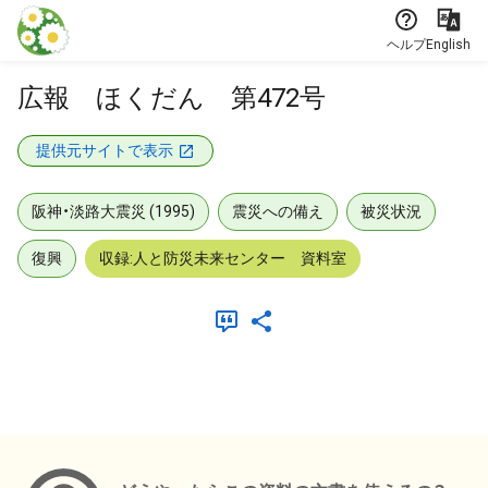
本文に飛ぶ
ヘルプ
English
広報 ほくだん 第472号
提供元サイトで表示
阪神・淡路大震災 (1995)
震災への備え
被災状況
復興
収録:人と防災未来センター 資料室
メタデータ