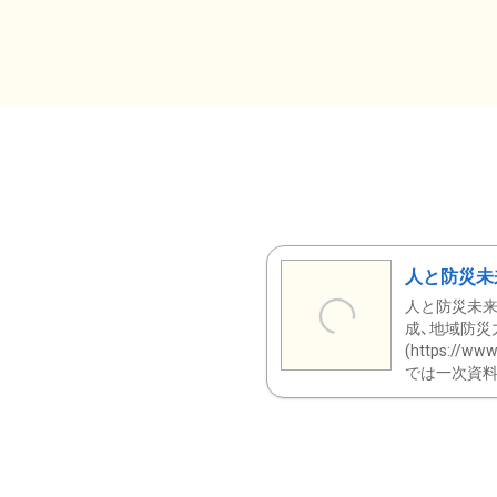
人と防災未
人と防災未来
成、地域防災
(https:/
では一次資料（