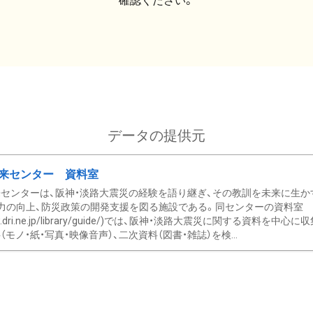
確認ください。
データの提供元
来センター 資料室
センターは、阪神・淡路大震災の経験を語り継ぎ、その教訓を未来に生か
力の向上、防災政策の開発支援を図る施設である。同センターの資料室
/www.dri.ne.jp/library/guide/)では、阪神・淡路大震災に関する資料
モノ・紙・写真・映像音声）、二次資料（図書・雑誌）を検...