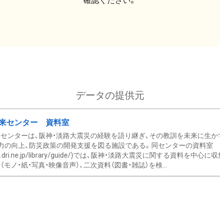
確認ください。
データの提供元
来センター 資料室
センターは、阪神・淡路大震災の経験を語り継ぎ、その教訓を未来に生か
力の向上、防災政策の開発支援を図る施設である。同センターの資料室
/www.dri.ne.jp/library/guide/)では、阪神・淡路大震災に関する資料
モノ・紙・写真・映像音声）、二次資料（図書・雑誌）を検...