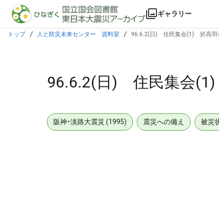
本文に飛ぶ
ギャラリー
トップ
人と防災未来センター 資料室
96.6.2(日) 住民集会(1) 於高
96.6.2(日) 住民集会(
阪神・淡路大震災 (1995)
震災への備え
被災
メタデータ