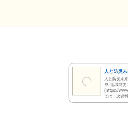
人と防災未
人と防災未来
成、地域防災
(https:/
では一次資料（