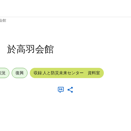
羽会館
1) 於高羽会館
状況
復興
収録:人と防災未来センター 資料室