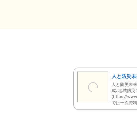
人と防災未
人と防災未来
成、地域防災
(https:/
では一次資料（