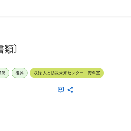
書類〕
状況
復興
収録:人と防災未来センター 資料室