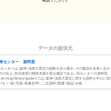
確認ください。
データの提供元
来センター 資料室
センターは、阪神・淡路大震災の経験を語り継ぎ、その教訓を未来に生か
力の向上、防災政策の開発支援を図る施設である。同センターの資料室
/www.dri.ne.jp/library/guide/)では、阪神・淡路大震災に関する資料
モノ・紙・写真・映像音声）、二次資料（図書・雑誌）を検...