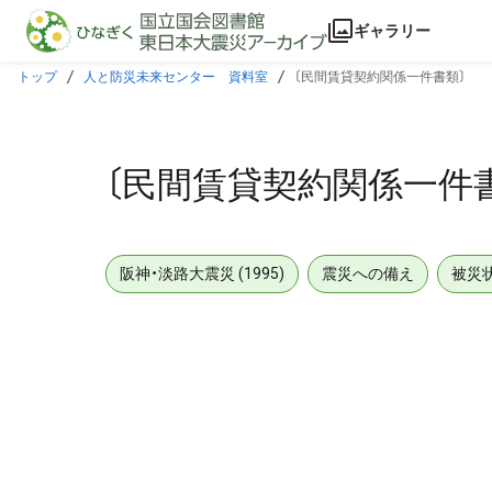
本文に飛ぶ
ギャラリー
トップ
人と防災未来センター 資料室
〔民間賃貸契約関係一件書類〕
〔民間賃貸契約関係一件
阪神・淡路大震災 (1995)
震災への備え
被災
メタデータ