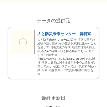
データの提供元
人と防災未来センター 資料室
人と防災未来センターは、阪神・淡路大震災の
経験を語り継ぎ、その教訓を未来に生かすこと
を通じて、災害文化の形成、地域防災力の向上、
防災政策の開発支援を図る施設である。同セ
ンターの資料室
(https://www.dri.ne.jp/library/guide/)では、阪
神・淡路大震災に関する資料を中心に収集・保
存しており、検索システムでは一次資料（モノ・
紙・写真・映像音声）、二次資料（図書・雑誌）を
検...
最終更新日