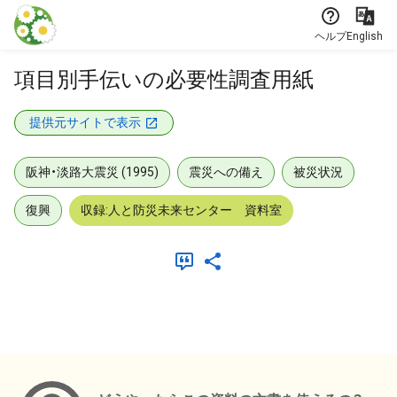
本文に飛ぶ
ヘルプ
English
項目別手伝いの必要性調査用紙
提供元サイトで表示
阪神・淡路大震災 (1995)
震災への備え
被災状況
復興
収録:人と防災未来センター 資料室
メタデータ