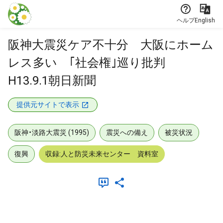
本文に飛ぶ
ヘルプ
English
阪神大震災ケア不十分 大阪にホーム
レス多い ｢社会権｣巡り批判
H13.9.1朝日新聞
提供元サイトで表示
阪神・淡路大震災 (1995)
震災への備え
被災状況
復興
収録:人と防災未来センター 資料室