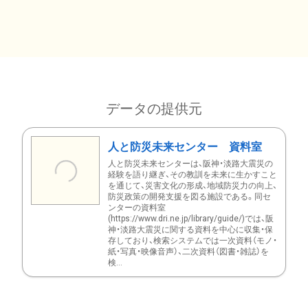
データの提供元
人と防災未来センター 資料室
人と防災未来センターは、阪神・淡路大震災の
経験を語り継ぎ、その教訓を未来に生かすこと
を通じて、災害文化の形成、地域防災力の向上、
防災政策の開発支援を図る施設である。同セ
ンターの資料室
(https://www.dri.ne.jp/library/guide/)では、阪
神・淡路大震災に関する資料を中心に収集・保
存しており、検索システムでは一次資料（モノ・
紙・写真・映像音声）、二次資料（図書・雑誌）を
検...