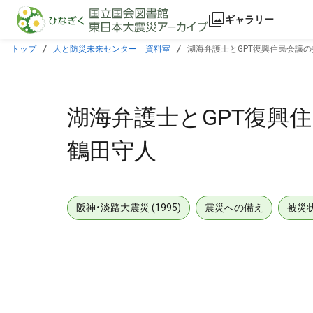
本文に飛ぶ
ギャラリー
トップ
人と防災未来センター 資料室
湖海弁護士とGPT復興住民会議の打
湖海弁護士とGPT復興住
鶴田守人
阪神・淡路大震災 (1995)
震災への備え
被災