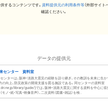
提供するコンテンツです。
資料提供元の利用条件等
（外部サイト
確認ください。
データの提供元
来センター 資料室
センターは、阪神・淡路大震災の経験を語り継ぎ、その教訓を未来に生か
力の向上、防災政策の開発支援を図る施設である。同センターの資料室
/www.dri.ne.jp/library/guide/)では、阪神・淡路大震災に関する資料
モノ・紙・写真・映像音声）、二次資料（図書・雑誌）を検...