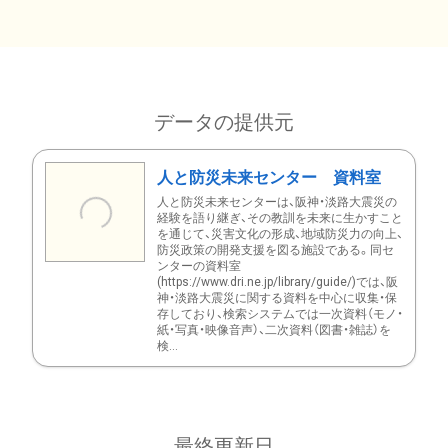
データの提供元
人と防災未来センター 資料室
人と防災未来センターは、阪神・淡路大震災の
経験を語り継ぎ、その教訓を未来に生かすこと
を通じて、災害文化の形成、地域防災力の向上、
防災政策の開発支援を図る施設である。同セ
ンターの資料室
(https://www.dri.ne.jp/library/guide/)では、阪
神・淡路大震災に関する資料を中心に収集・保
存しており、検索システムでは一次資料（モノ・
紙・写真・映像音声）、二次資料（図書・雑誌）を
検...
最終更新日