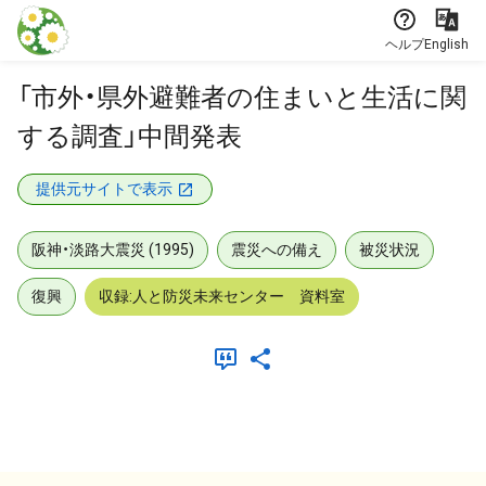
本文に飛ぶ
ヘルプ
English
「市外・県外避難者の住まいと生活に関
する調査」中間発表
提供元サイトで表示
阪神・淡路大震災 (1995)
震災への備え
被災状況
復興
収録:人と防災未来センター 資料室
メタデータ