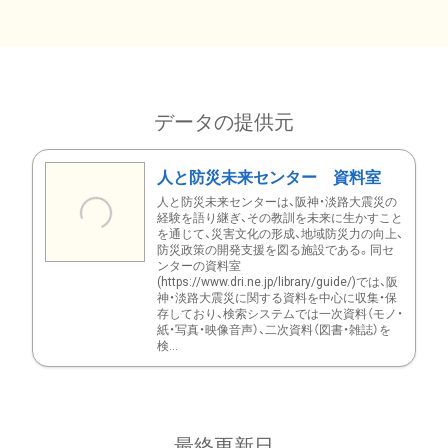
データの提供元
人と防災未来センター 資料室
人と防災未来センターは、阪神・淡路大震災の
経験を語り継ぎ、その教訓を未来に生かすこと
を通じて、災害文化の形成、地域防災力の向上、
防災政策の開発支援を図る施設である。同セ
ンターの資料室
(https://www.dri.ne.jp/library/guide/)では、阪
神・淡路大震災に関する資料を中心に収集・保
存しており、検索システムでは一次資料（モノ・
紙・写真・映像音声）、二次資料（図書・雑誌）を
検...
最終更新日