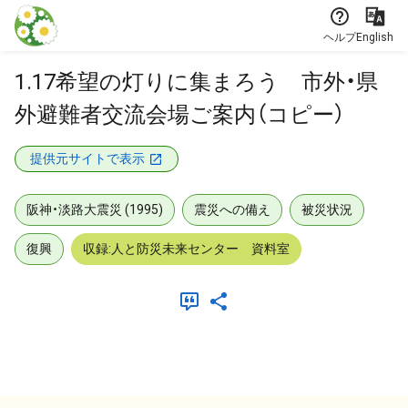
本文に飛ぶ
ヘルプ
English
1.17希望の灯りに集まろう 市外・県
外避難者交流会場ご案内（コピー）
提供元サイトで表示
阪神・淡路大震災 (1995)
震災への備え
被災状況
復興
収録:人と防災未来センター 資料室
メタデータ