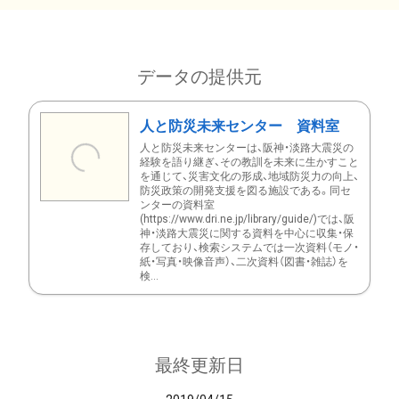
データの提供元
人と防災未来センター 資料室
人と防災未来センターは、阪神・淡路大震災の
経験を語り継ぎ、その教訓を未来に生かすこと
を通じて、災害文化の形成、地域防災力の向上、
防災政策の開発支援を図る施設である。同セ
ンターの資料室
(https://www.dri.ne.jp/library/guide/)では、阪
神・淡路大震災に関する資料を中心に収集・保
存しており、検索システムでは一次資料（モノ・
紙・写真・映像音声）、二次資料（図書・雑誌）を
検...
最終更新日