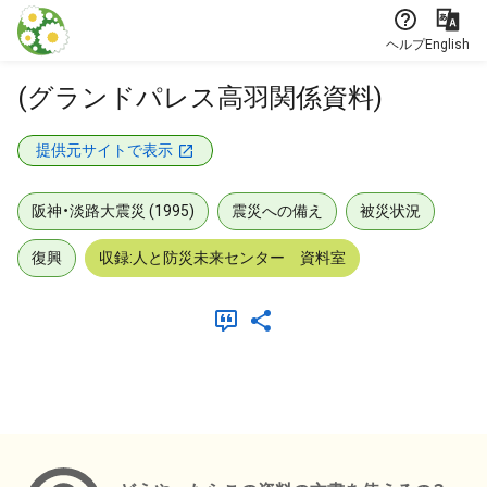
本文に飛ぶ
ヘルプ
English
(グランドパレス高羽関係資料)
提供元サイトで表示
阪神・淡路大震災 (1995)
震災への備え
被災状況
復興
収録:人と防災未来センター 資料室
メタデータ