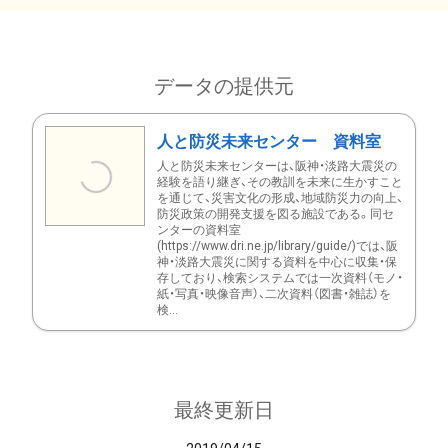
データの提供元
人と防災未来センター 資料室
人と防災未来センターは、阪神・淡路大震災の
経験を語り継ぎ、その教訓を未来に生かすこと
を通じて、災害文化の形成、地域防災力の向上、
防災政策の開発支援を図る施設である。同セ
ンターの資料室
(https://www.dri.ne.jp/library/guide/)では、阪
神・淡路大震災に関する資料を中心に収集・保
存しており、検索システムでは一次資料（モノ・
紙・写真・映像音声）、二次資料（図書・雑誌）を
検...
最終更新日