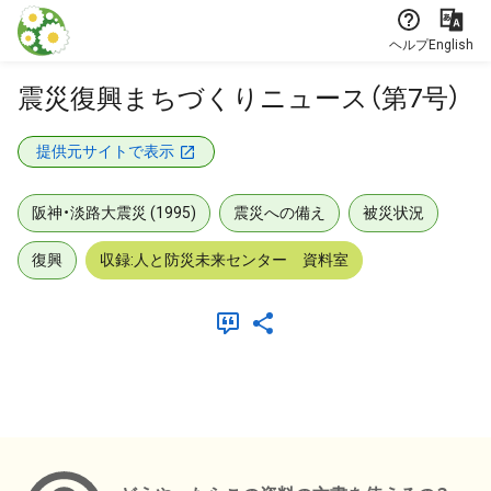
本文に飛ぶ
ヘルプ
English
震災復興まちづくりニュース（第7号）
提供元サイトで表示
阪神・淡路大震災 (1995)
震災への備え
被災状況
復興
収録:人と防災未来センター 資料室
メタデータ