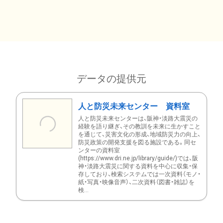
データの提供元
人と防災未来センター 資料室
人と防災未来センターは、阪神・淡路大震災の
経験を語り継ぎ、その教訓を未来に生かすこと
を通じて、災害文化の形成、地域防災力の向上、
防災政策の開発支援を図る施設である。同セ
ンターの資料室
(https://www.dri.ne.jp/library/guide/)では、阪
神・淡路大震災に関する資料を中心に収集・保
存しており、検索システムでは一次資料（モノ・
紙・写真・映像音声）、二次資料（図書・雑誌）を
検...