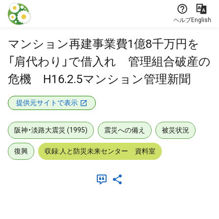
本文に飛ぶ
ヘルプ
English
マンション再建事業費1億8千万円を
「肩代わり」で借入れ 管理組合破産の
危機 H16.2.5マンション管理新聞
提供元サイトで表示
阪神・淡路大震災 (1995)
震災への備え
被災状況
復興
収録:人と防災未来センター 資料室