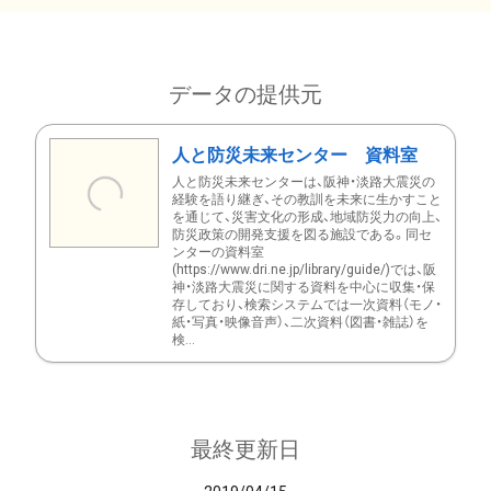
データの提供元
人と防災未来センター 資料室
人と防災未来センターは、阪神・淡路大震災の
経験を語り継ぎ、その教訓を未来に生かすこと
を通じて、災害文化の形成、地域防災力の向上、
防災政策の開発支援を図る施設である。同セ
ンターの資料室
(https://www.dri.ne.jp/library/guide/)では、阪
神・淡路大震災に関する資料を中心に収集・保
存しており、検索システムでは一次資料（モノ・
紙・写真・映像音声）、二次資料（図書・雑誌）を
検...
最終更新日