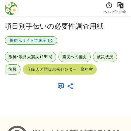
本文に飛ぶ
ヘルプ
English
項目別手伝いの必要性調査用紙
提供元サイトで表示
阪神・淡路大震災 (1995)
震災への備え
被災状況
復興
収録:人と防災未来センター 資料室
メタデータ