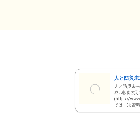
人と防災未
人と防災未来
成、地域防災
(https:/
では一次資料（