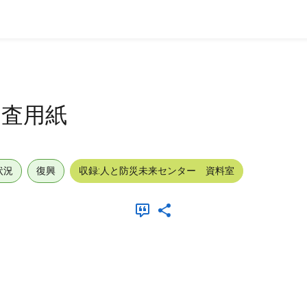
調査用紙
状況
復興
収録:人と防災未来センター 資料室