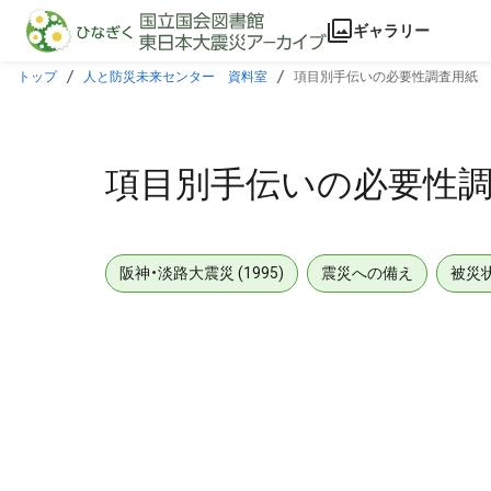
本文に飛ぶ
ギャラリー
トップ
人と防災未来センター 資料室
項目別手伝いの必要性調査用紙
項目別手伝いの必要性
阪神・淡路大震災 (1995)
震災への備え
被災
メタデータ