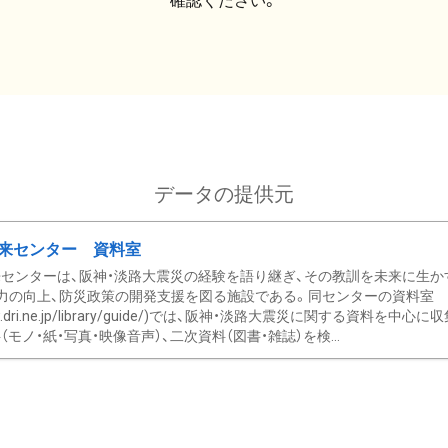
確認ください。
データの提供元
来センター 資料室
センターは、阪神・淡路大震災の経験を語り継ぎ、その教訓を未来に生か
力の向上、防災政策の開発支援を図る施設である。同センターの資料室
/www.dri.ne.jp/library/guide/)では、阪神・淡路大震災に関する資料
モノ・紙・写真・映像音声）、二次資料（図書・雑誌）を検...