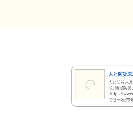
人と防災未
人と防災未来
成、地域防災
(https:/
では一次資料（