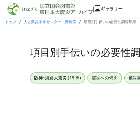
本文に飛ぶ
ギャラリー
トップ
人と防災未来センター 資料室
項目別手伝いの必要性調査用紙
項目別手伝いの必要性
阪神・淡路大震災 (1995)
震災への備え
被災
メタデータ