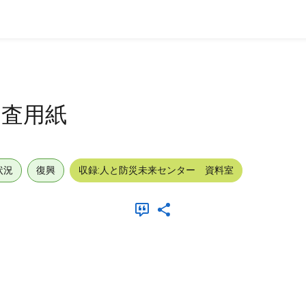
調査用紙
状況
復興
収録:人と防災未来センター 資料室