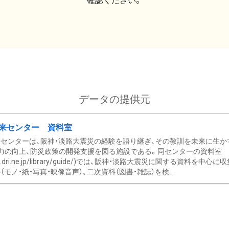
確認ください。
データの提供元
来センター 資料室
センターは、阪神・淡路大震災の経験を語り継ぎ、その教訓を未来に生か
力の向上、防災政策の開発支援を図る施設である。同センターの資料室
/www.dri.ne.jp/library/guide/)では、阪神・淡路大震災に関する資料
モノ・紙・写真・映像音声）、二次資料（図書・雑誌）を検...