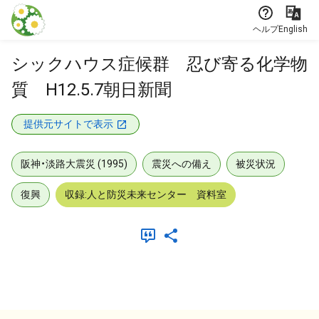
本文に飛ぶ
ヘルプ
English
シックハウス症候群 忍び寄る化学物
質 H12.5.7朝日新聞
提供元サイトで表示
阪神・淡路大震災 (1995)
震災への備え
被災状況
復興
収録:人と防災未来センター 資料室
メタデータ