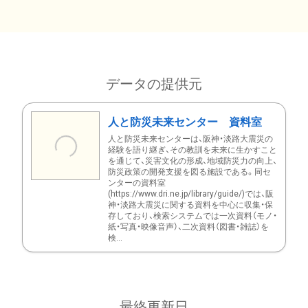
データの提供元
人と防災未来センター 資料室
人と防災未来センターは、阪神・淡路大震災の
経験を語り継ぎ、その教訓を未来に生かすこと
を通じて、災害文化の形成、地域防災力の向上、
防災政策の開発支援を図る施設である。同セ
ンターの資料室
(https://www.dri.ne.jp/library/guide/)では、阪
神・淡路大震災に関する資料を中心に収集・保
存しており、検索システムでは一次資料（モノ・
紙・写真・映像音声）、二次資料（図書・雑誌）を
検...
最終更新日