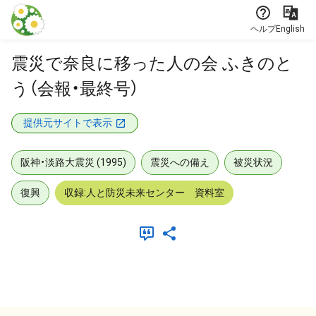
本文に飛ぶ
ヘルプ
English
震災で奈良に移った人の会 ふきのと
う（会報・最終号）
提供元サイトで表示
阪神・淡路大震災 (1995)
震災への備え
被災状況
復興
収録:人と防災未来センター 資料室
メタデータ