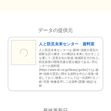
データの提供元
人と防災未来センター 資料室
人と防災未来センターは、阪神・淡路大震災の
経験を語り継ぎ、その教訓を未来に生かすこと
を通じて、災害文化の形成、地域防災力の向上、
防災政策の開発支援を図る施設である。同セ
ンターの資料室
(https://www.dri.ne.jp/library/guide/)では、阪
神・淡路大震災に関する資料を中心に収集・保
存しており、検索システムでは一次資料（モノ・
紙・写真・映像音声）、二次資料（図書・雑誌）を
検...
最終更新日