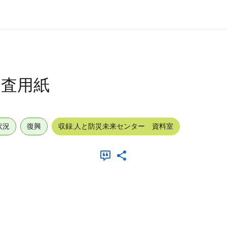
調査用紙
状況
復興
収録:人と防災未来センター 資料室