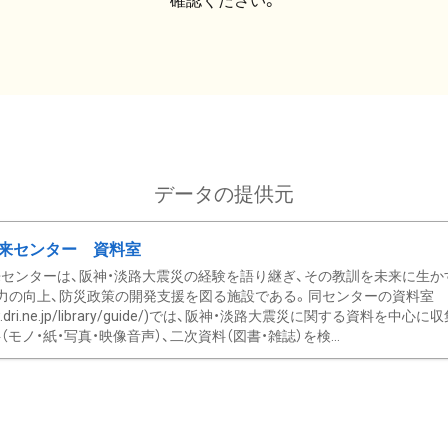
確認ください。
データの提供元
来センター 資料室
センターは、阪神・淡路大震災の経験を語り継ぎ、その教訓を未来に生か
力の向上、防災政策の開発支援を図る施設である。同センターの資料室
/www.dri.ne.jp/library/guide/)では、阪神・淡路大震災に関する資料
モノ・紙・写真・映像音声）、二次資料（図書・雑誌）を検...