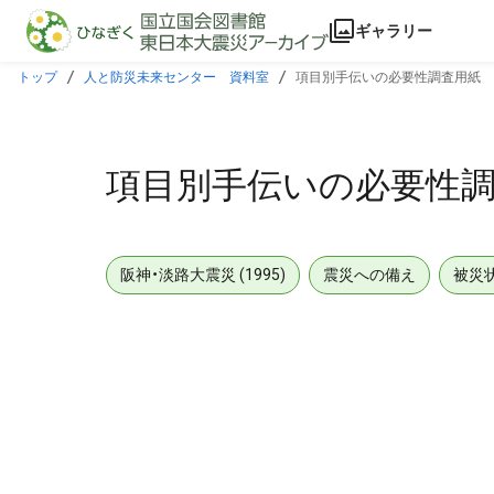
本文に飛ぶ
ギャラリー
トップ
人と防災未来センター 資料室
項目別手伝いの必要性調査用紙
項目別手伝いの必要性
阪神・淡路大震災 (1995)
震災への備え
被災
メタデータ