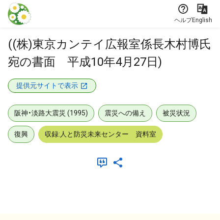
本文に飛ぶ
ヘルプ
English
((株)東京カンテイ広報室係長木村博氏
宛の書面 平成10年4月27日)
提供元サイトで表示
阪神・淡路大震災 (1995)
震災への備え
被災状況
復興
収録:人と防災未来センター 資料室
メタデータ