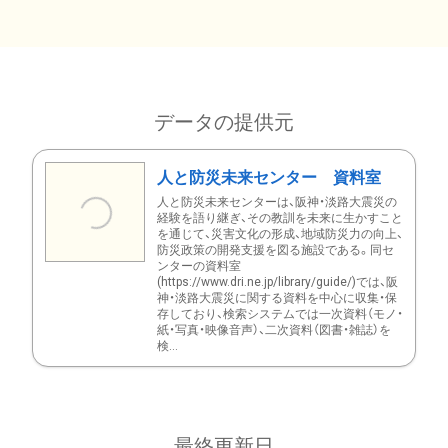
データの提供元
人と防災未来センター 資料室
人と防災未来センターは、阪神・淡路大震災の
経験を語り継ぎ、その教訓を未来に生かすこと
を通じて、災害文化の形成、地域防災力の向上、
防災政策の開発支援を図る施設である。同セ
ンターの資料室
(https://www.dri.ne.jp/library/guide/)では、阪
神・淡路大震災に関する資料を中心に収集・保
存しており、検索システムでは一次資料（モノ・
紙・写真・映像音声）、二次資料（図書・雑誌）を
検...
最終更新日