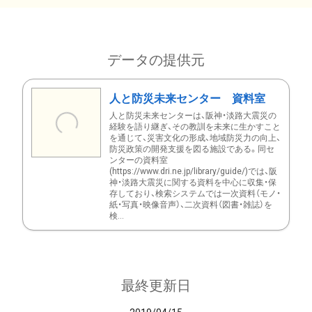
データの提供元
人と防災未来センター 資料室
人と防災未来センターは、阪神・淡路大震災の
経験を語り継ぎ、その教訓を未来に生かすこと
を通じて、災害文化の形成、地域防災力の向上、
防災政策の開発支援を図る施設である。同セ
ンターの資料室
(https://www.dri.ne.jp/library/guide/)では、阪
神・淡路大震災に関する資料を中心に収集・保
存しており、検索システムでは一次資料（モノ・
紙・写真・映像音声）、二次資料（図書・雑誌）を
検...
最終更新日