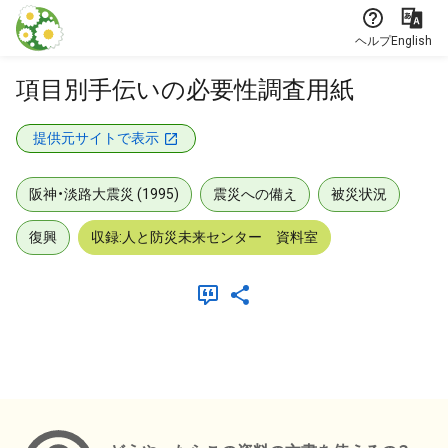
本文に飛ぶ
ヘルプ
English
項目別手伝いの必要性調査用紙
提供元サイトで表示
阪神・淡路大震災 (1995)
震災への備え
被災状況
復興
収録:人と防災未来センター 資料室
メタデータ