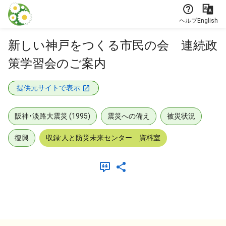
本文に飛ぶ
ヘルプ
English
新しい神戸をつくる市民の会 連続政
策学習会のご案内
提供元サイトで表示
阪神・淡路大震災 (1995)
震災への備え
被災状況
復興
収録:人と防災未来センター 資料室
メタデータ