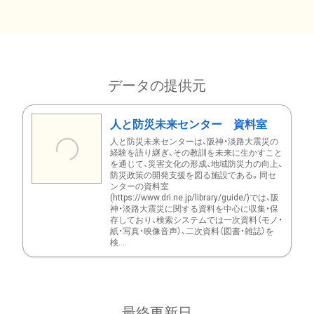
データの提供元
人と防災未来センター 資料室
人と防災未来センターは、阪神・淡路大震災の
経験を語り継ぎ、その教訓を未来に生かすこと
を通じて、災害文化の形成、地域防災力の向上、
防災政策の開発支援を図る施設である。同セ
ンターの資料室
(https://www.dri.ne.jp/library/guide/)では、阪
神・淡路大震災に関する資料を中心に収集・保
存しており、検索システムでは一次資料（モノ・
紙・写真・映像音声）、二次資料（図書・雑誌）を
検...
最終更新日