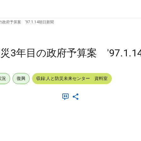
府予算案 '97.1.14朝日新聞
3年目の政府予算案 '97.1.1
状況
復興
収録:人と防災未来センター 資料室