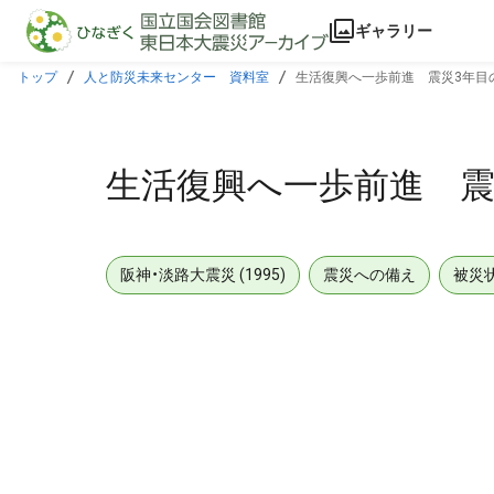
本文に飛ぶ
ギャラリー
トップ
人と防災未来センター 資料室
生活復興へ一歩前進 震災3年目の政
生活復興へ一歩前進 震災
阪神・淡路大震災 (1995)
震災への備え
被災
メタデータ