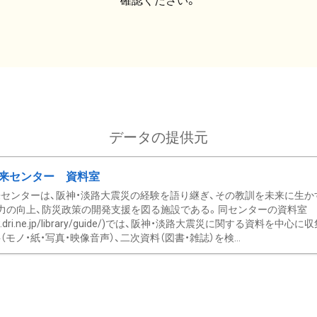
確認ください。
データの提供元
来センター 資料室
センターは、阪神・淡路大震災の経験を語り継ぎ、その教訓を未来に生か
力の向上、防災政策の開発支援を図る施設である。同センターの資料室
/www.dri.ne.jp/library/guide/)では、阪神・淡路大震災に関する資料
モノ・紙・写真・映像音声）、二次資料（図書・雑誌）を検...