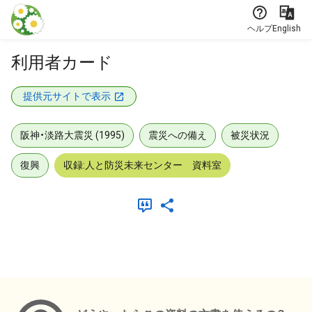
本文に飛ぶ
ヘルプ
English
利用者カード
提供元サイトで表示
阪神・淡路大震災 (1995)
震災への備え
被災状況
復興
収録:人と防災未来センター 資料室
メタデータ