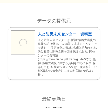
データの提供元
人と防災未来センター 資料室
人と防災未来センターは、阪神・淡路大震災の
経験を語り継ぎ、その教訓を未来に生かすこと
を通じて、災害文化の形成、地域防災力の向上、
防災政策の開発支援を図る施設である。同セ
ンターの資料室
(https://www.dri.ne.jp/library/guide/)では、阪
神・淡路大震災に関する資料を中心に収集・保
存しており、検索システムでは一次資料（モノ・
紙・写真・映像音声）、二次資料（図書・雑誌）を
検...
最終更新日