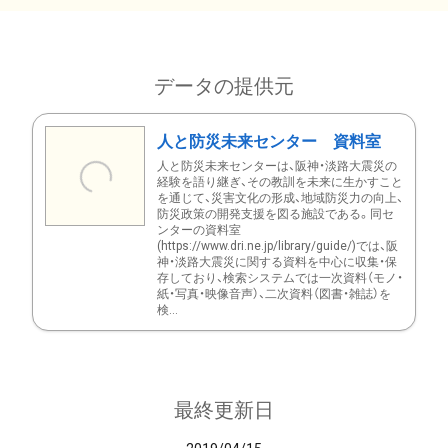
データの提供元
人と防災未来センター 資料室
人と防災未来センターは、阪神・淡路大震災の
経験を語り継ぎ、その教訓を未来に生かすこと
を通じて、災害文化の形成、地域防災力の向上、
防災政策の開発支援を図る施設である。同セ
ンターの資料室
(https://www.dri.ne.jp/library/guide/)では、阪
神・淡路大震災に関する資料を中心に収集・保
存しており、検索システムでは一次資料（モノ・
紙・写真・映像音声）、二次資料（図書・雑誌）を
検...
最終更新日