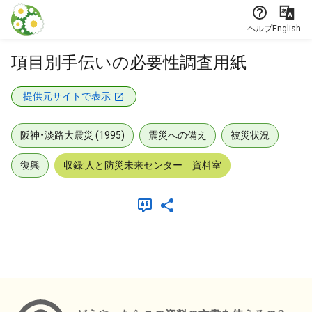
本文に飛ぶ
ヘルプ
English
項目別手伝いの必要性調査用紙
提供元サイトで表示
阪神・淡路大震災 (1995)
震災への備え
被災状況
復興
収録:人と防災未来センター 資料室
メタデータ