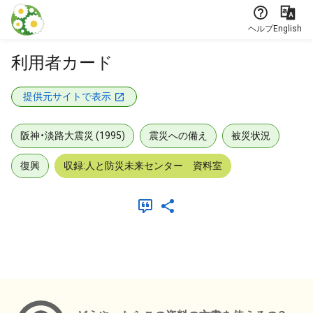
本文に飛ぶ
ヘルプ
English
利用者カード
提供元サイトで表示
阪神・淡路大震災 (1995)
震災への備え
被災状況
復興
収録:人と防災未来センター 資料室
メタデータ