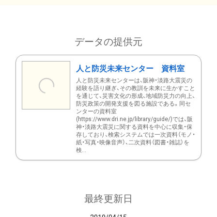
データの提供元
人と防災未来センター 資料室
人と防災未来センターは、阪神・淡路大震災の
経験を語り継ぎ、その教訓を未来に生かすこと
を通じて、災害文化の形成、地域防災力の向上、
防災政策の開発支援を図る施設である。同セ
ンターの資料室
(https://www.dri.ne.jp/library/guide/)では、阪
神・淡路大震災に関する資料を中心に収集・保
存しており、検索システムでは一次資料（モノ・
紙・写真・映像音声）、二次資料（図書・雑誌）を
検...
最終更新日