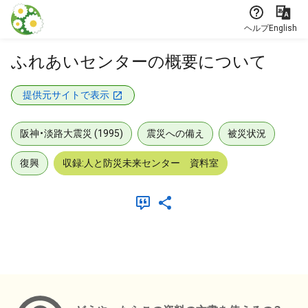
本文に飛ぶ
ヘルプ
English
ふれあいセンターの概要について
提供元サイトで表示
阪神・淡路大震災 (1995)
震災への備え
被災状況
復興
収録:人と防災未来センター 資料室
メタデータ