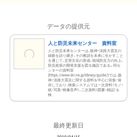
データの提供元
人と防災未来センター 資料室
人と防災未来センターは、阪神・淡路大震災の
経験を語り継ぎ、その教訓を未来に生かすこと
を通じて、災害文化の形成、地域防災力の向上、
防災政策の開発支援を図る施設である。同セ
ンターの資料室
(https://www.dri.ne.jp/library/guide/)では、阪
神・淡路大震災に関する資料を中心に収集・保
存しており、検索システムでは一次資料（モノ・
紙・写真・映像音声）、二次資料（図書・雑誌）を
検...
最終更新日