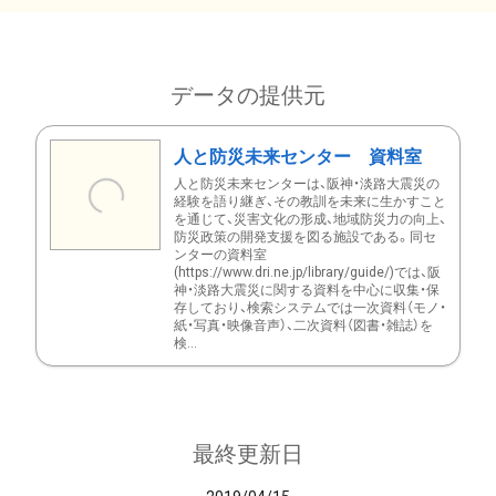
データの提供元
人と防災未来センター 資料室
人と防災未来センターは、阪神・淡路大震災の
経験を語り継ぎ、その教訓を未来に生かすこと
を通じて、災害文化の形成、地域防災力の向上、
防災政策の開発支援を図る施設である。同セ
ンターの資料室
(https://www.dri.ne.jp/library/guide/)では、阪
神・淡路大震災に関する資料を中心に収集・保
存しており、検索システムでは一次資料（モノ・
紙・写真・映像音声）、二次資料（図書・雑誌）を
検...
最終更新日