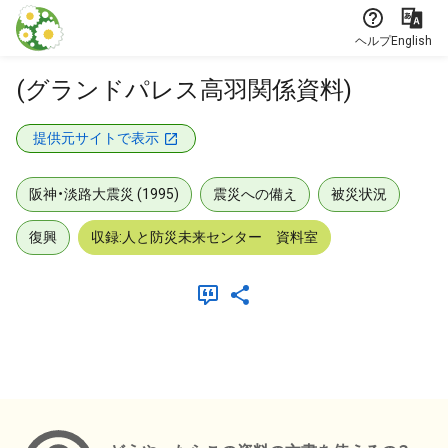
本文に飛ぶ
ヘルプ
English
(グランドパレス高羽関係資料)
提供元サイトで表示
阪神・淡路大震災 (1995)
震災への備え
被災状況
復興
収録:人と防災未来センター 資料室
メタデータ