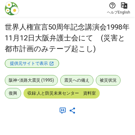
本文に飛ぶ
ヘルプ
English
世界人権宣言50周年記念講演会1998年
11月12日大阪弁護士会にて (災害と
都市計画のみテープ起こし)
提供元サイトで表示
阪神・淡路大震災 (1995)
震災への備え
被災状況
復興
収録:人と防災未来センター 資料室