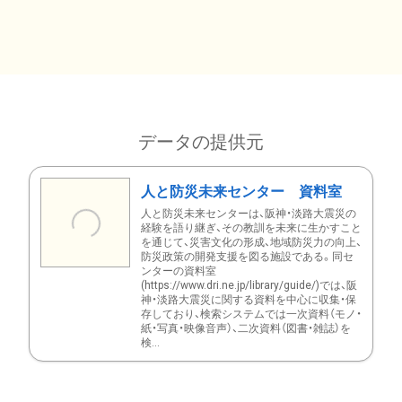
データの提供元
人と防災未来センター 資料室
人と防災未来センターは、阪神・淡路大震災の
経験を語り継ぎ、その教訓を未来に生かすこと
を通じて、災害文化の形成、地域防災力の向上、
防災政策の開発支援を図る施設である。同セ
ンターの資料室
(https://www.dri.ne.jp/library/guide/)では、阪
神・淡路大震災に関する資料を中心に収集・保
存しており、検索システムでは一次資料（モノ・
紙・写真・映像音声）、二次資料（図書・雑誌）を
検...