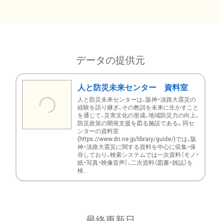
データの提供元
人と防災未来センター 資料室
人と防災未来センターは、阪神・淡路大震災の
経験を語り継ぎ、その教訓を未来に生かすこと
を通じて、災害文化の形成、地域防災力の向上、
防災政策の開発支援を図る施設である。同セ
ンターの資料室
(https://www.dri.ne.jp/library/guide/)では、阪
神・淡路大震災に関する資料を中心に収集・保
存しており、検索システムでは一次資料（モノ・
紙・写真・映像音声）、二次資料（図書・雑誌）を
検...
最終更新日