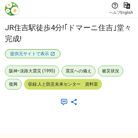
本文に飛ぶ
ヘルプ
English
JR住吉駅徒歩4分!｢ドマーニ住吉｣堂々
完成!
提供元サイトで表示
阪神・淡路大震災 (1995)
震災への備え
被災状況
復興
収録:人と防災未来センター 資料室
メタデータ