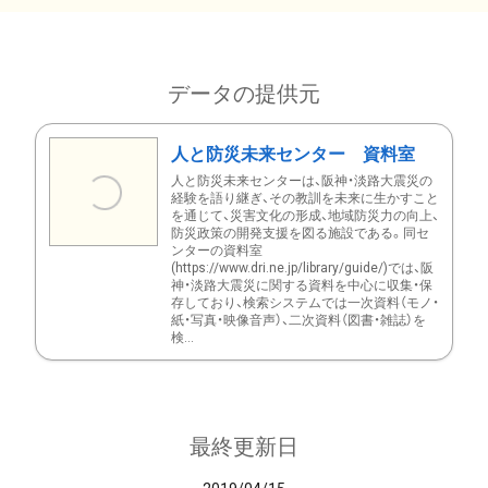
データの提供元
人と防災未来センター 資料室
人と防災未来センターは、阪神・淡路大震災の
経験を語り継ぎ、その教訓を未来に生かすこと
を通じて、災害文化の形成、地域防災力の向上、
防災政策の開発支援を図る施設である。同セ
ンターの資料室
(https://www.dri.ne.jp/library/guide/)では、阪
神・淡路大震災に関する資料を中心に収集・保
存しており、検索システムでは一次資料（モノ・
紙・写真・映像音声）、二次資料（図書・雑誌）を
検...
最終更新日