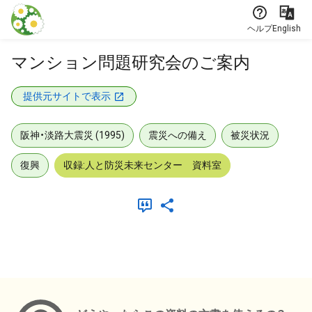
本文に飛ぶ
ヘルプ
English
マンション問題研究会のご案内
提供元サイトで表示
阪神・淡路大震災 (1995)
震災への備え
被災状況
復興
収録:人と防災未来センター 資料室
メタデータ