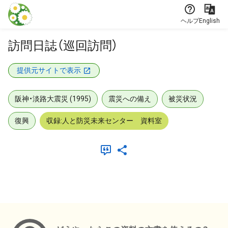
本文に飛ぶ
ヘルプ
English
訪問日誌（巡回訪問）
提供元サイトで表示
阪神・淡路大震災 (1995)
震災への備え
被災状況
復興
収録:人と防災未来センター 資料室
メタデータ