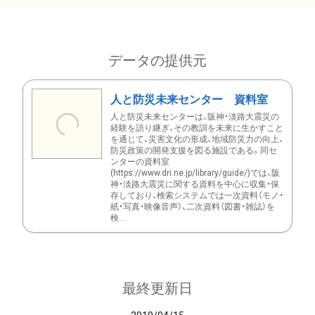
データの提供元
人と防災未来センター 資料室
人と防災未来センターは、阪神・淡路大震災の
経験を語り継ぎ、その教訓を未来に生かすこと
を通じて、災害文化の形成、地域防災力の向上、
防災政策の開発支援を図る施設である。同セ
ンターの資料室
(https://www.dri.ne.jp/library/guide/)では、阪
神・淡路大震災に関する資料を中心に収集・保
存しており、検索システムでは一次資料（モノ・
紙・写真・映像音声）、二次資料（図書・雑誌）を
検...
最終更新日