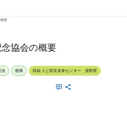
の概要
記念協会の概要
状況
復興
収録:人と防災未来センター 資料室