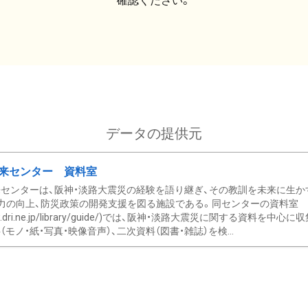
確認ください。
データの提供元
来センター 資料室
センターは、阪神・淡路大震災の経験を語り継ぎ、その教訓を未来に生か
力の向上、防災政策の開発支援を図る施設である。同センターの資料室
/www.dri.ne.jp/library/guide/)では、阪神・淡路大震災に関する資料
モノ・紙・写真・映像音声）、二次資料（図書・雑誌）を検...