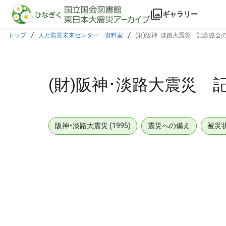
本文に飛ぶ
ギャラリー
トップ
人と防災未来センター 資料室
(財)阪神･淡路大震災 記念協会
(財)阪神･淡路大震災 
阪神・淡路大震災 (1995)
震災への備え
被災
メタデータ