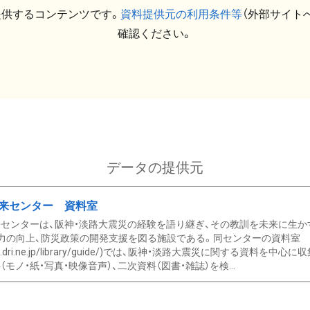
提供するコンテンツです。
資料提供元の利用条件等
（外部サイト
確認ください。
データの提供元
来センター 資料室
センターは、阪神・淡路大震災の経験を語り継ぎ、その教訓を未来に生か
力の向上、防災政策の開発支援を図る施設である。同センターの資料室
/www.dri.ne.jp/library/guide/)では、阪神・淡路大震災に関する資料
モノ・紙・写真・映像音声）、二次資料（図書・雑誌）を検...