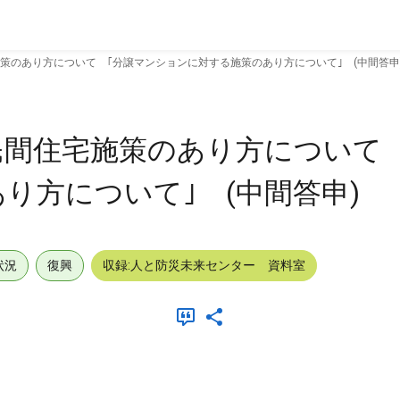
策のあり方について ｢分譲マンションに対する施策のあり方について｣ (中間答申
間住宅施策のあり方について 
り方について｣ (中間答申)
状況
復興
収録:人と防災未来センター 資料室