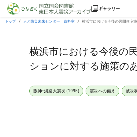
本文に飛ぶ
ギャラリー
トップ
人と防災未来センター 資料室
横浜市における今後の民間住宅施
横浜市における今後の民
ションに対する施策のあ
阪神・淡路大震災 (1995)
震災への備え
被災