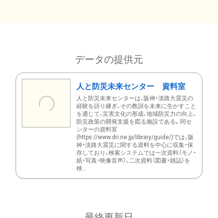
データの提供元
人と防災未来センター 資料室
人と防災未来センターは、阪神・淡路大震災の
経験を語り継ぎ、その教訓を未来に生かすこと
を通じて、災害文化の形成、地域防災力の向上、
防災政策の開発支援を図る施設である。同セ
ンターの資料室
(https://www.dri.ne.jp/library/guide/)では、阪
神・淡路大震災に関する資料を中心に収集・保
存しており、検索システムでは一次資料（モノ・
紙・写真・映像音声）、二次資料（図書・雑誌）を
検...
最終更新日