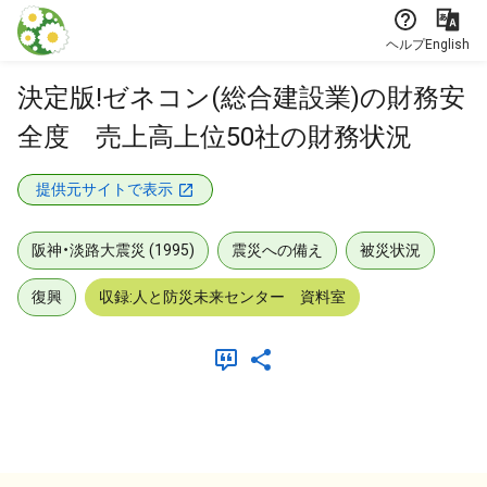
本文に飛ぶ
ヘルプ
English
決定版!ゼネコン(総合建設業)の財務安
全度 売上高上位50社の財務状況
提供元サイトで表示
阪神・淡路大震災 (1995)
震災への備え
被災状況
復興
収録:人と防災未来センター 資料室
メタデータ